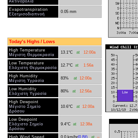
Ακτινοβολία
Evapotranspiration
0.05 mm
Εξατμισοδιαπνοή
Today's Highs / Lows
High Temperature
13.1°C
at
12:00a
Μέγιστη Θερμοκρασία
Low Temperature
12.7°C
at
1:56a
Ελάχιστη Θερμοκρασία
High Humidity
83%
at
12:00a
Μέγιστη Υγρασία
Low Humidity
80%
at
12:56a
Ελάχιστη Υγρασία
High Dewpoint
Μέγιστο Σημείο
10.6°C
at
12:00a
Δρόσου
Low Dewpoint
Ελάχιστο Σημείο
9.4°C
at
12:38a
Δρόσου
High Wind Speed
0.0 km/hr
(
0 Bf)
at
--