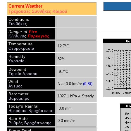
Current Weather
Τρέχουσες Συνθήκες Καιρού
Conditions
Συνθήκες
Danger of
Fire
Κίνδυνος
Πυρκαγιάς
Temperature
12.7°C
Θερμοκρασία
Humidity
82%
Υγρασία
Dewpoint
9.7°C
Σημείο Δρόσου
Wind
N at 0.0 km/hr
(
0 Bf)
Ανεμος
Barometer
1027.1 hPa & Steady
Βαρόμετρο
Today's Rainfall
0.0 mm
Ημερήσια Βροχόπτωση
Rain Rate
0.0 mm/hr
Ρυθμός Βροχόπτωσης
Storm Total