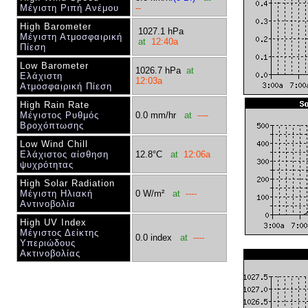
Μέγιστη Ριπή Ανέμου
--
High Barometer
1027.1 hPa
Μέγιστη Ατμοσφαιρική
at
12:40a
Πίεση
Low Barometer
1026.7 hPa
at
Ελάχιστη
12:03a
Ατμοσφαιρική Πίεση
High Rain Rate
Μέγιστος Ρυθμός
0.0 mm/hr
at
----
Βροχόπτωσης
Low Wind Chill
Ελάχιστος αίσθηση
12.8°C
at
12:06a
ψυχρότητας
High Solar Radiation
Μέγιστη Ηλιακή
0 W/m²
at
----
Αντινοβολία
High UV Index
Μέγιστος Δείκτης
0.0 index
at
----
Υπεριώδους
Ακτινοβολίας