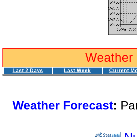
Weather S
Last 2 Days
Last Week
Current M
Weather Forecast
:
Par