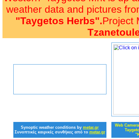
weather data and pictures fro
"
Taygetos Herbs
"
.
Project
Tzanetoul
Web Camera
Synoptic weather conditions by
metar.gr
Tayget
Συνοπτικές καιρικές συνθήκες από το
metar.gr
"