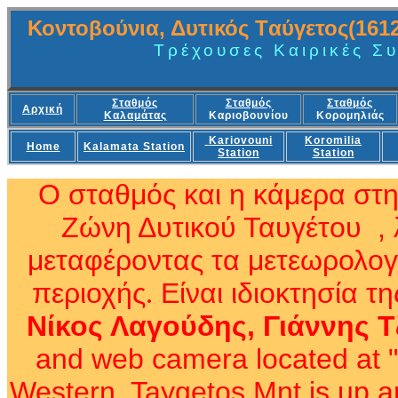
Κοντοβούνι
α, Δυτικός Tαύγε
τος(1612
Τρέχουσες Καιρικές Σ
Σταθμός
Σταθμός
Στ
αθμός
Αρχική
Καλαμάτας
Κ
αριοβουνίου
Κορομηλιάς
Kariovouni
Koromilia
Home
Kalamata
Station
Station
Station
Ο σταθμός
και η κάμερα στ
Ζώνη Δυτικού Ταυγέτου , 
μεταφέροντας τα μετεωρολογι
περιοχής
Είναι ιδιοκτησία τη
.
Νίκος Λαγούδης, Γιάννης 
and web camera
located at 
Western Taygetos Mnt is
up a