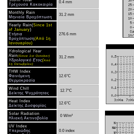
0.4 mm
Τρέχουσα Κακοκαιρία
Monthly Rain
31.2 mm
Μηνιαία Βροχόπτωση
Yearly Rain
(
Since 1st
of January
)
Ετήσια
276.6 mm
Βροχόπτωση
(Από 1η
Ιανουα
ρίου)
Ydrological Year
Rain
(Since 1st October)
31.2 mm
Υδρολογικό Ετος
(
Από
1η Οκτωβρίου)
THW Index
Φαινόμενη
12.6°C
Θερμοκρασία
Wind Chill
12.7°C
Δείκτης Ψυχρότητας
Heat Index
12.6°C
Δείκτης Δυσφορίας
Solar Radiation
0 W/m²
Ηλιακή Ακτινοβολία
UV Index
Υπεριώδης
0.0 index