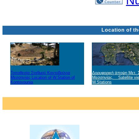
Nu
Location of t
Τοποθεσία Σταθμού Κοντοβούνια
Δορυφορική άποψη Μετ. 
Μεσσηνίας Location of W.Station of
Μεσσηνίας. Satellite vi
Kontovounia
W.Station
s