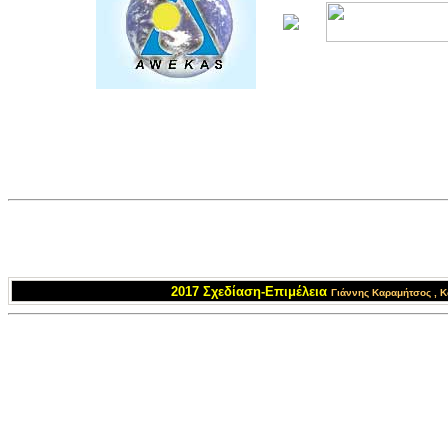
2017 Σχεδίαση-Επιμέλεια
Γιάννης Καραμήτσος
, Κ